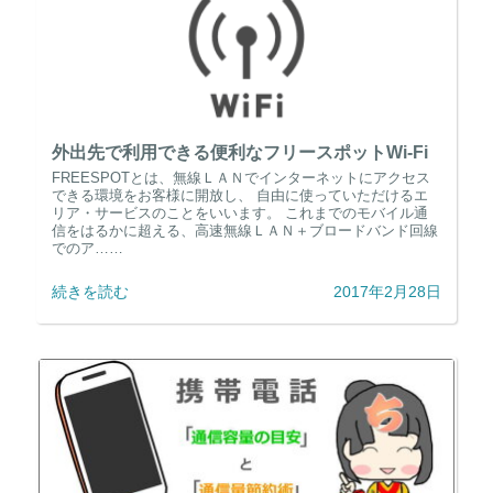
外出先で利用できる便利なフリースポットWi-Fi
FREESPOTとは、無線ＬＡＮでインターネットにアクセス
できる環境をお客様に開放し、 自由に使っていただけるエ
リア・サービスのことをいいます。 これまでのモバイル通
信をはるかに超える、高速無線ＬＡＮ＋ブロードバンド回線
でのア……
続きを読む
2017年2月28日